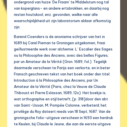
ondergrond van huize ‘De Fraam’ te Middelstum nog tal
van koperglans- en andere ertsbrokken, en daarbij nog
resten houtskool, enz. gevonden, welke naar alle
waarschijnlijkheid uit zijn laboratorium aldaar afkomstig
zijn.
Barend Coenders is de anonieme schrijver van het in
1689 bij Carel Pieman te Groningen uitgekomen, fraai
geïllustreerde werk over alchemie: L’ Escalier des Sages
ou la Philosophie des Anciens, avec des belles Figures,
par un Amateur de la Vérité (Gron. 1689, fol.). Tegelijk
daarmede verscheen te Parijs een verkorte, en in beter
Fransch geschreven tekst van het boek onder den titel:
Introduction à la Philosophie des Anciens, par Un
Amateur de la Vérité (Paris, chez la Veuve de Claude
Thiboust et Pierre Exlassan, 1689, 12o). Het boekje is,
wat orthographie en stijl betreft, [p. 318]door den abt
van Saint-Ussan, M. Pompée Colonne, verbeterd; het
privilège du Roy dateert reeds van 18 Sept, 1687. Van de
groningsche folio-uitgave verscheen in 1693 een herdruk
te Keulen, bij Claude le Jeune, die aan de eerste uitgave