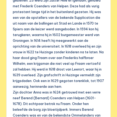
gebleven. Zo werd zijn zuster Hille erfgenaam, gehuwd
met Frederik Coenders van Helpen. Deze had als vurig
protestant lange tijd in het buitenland gezeten. Hij was
een van de opstellers van de bekende Supplication die
uit naam van de ballingen uit Stad en Lande in 1570 te
Spiers aan de keizer werd aangeboden. In 1594 kon hij
terugkeren, waarna hij in 1602 burgemeester werd van
Groningen. In 1614 heeft hij meegewerkt aan de
oprichting van de universiteit. In 1618 overleed hij en zijn
vrouw in 1622 te Huizinge zonder kinderen na te laten. Na
haar dood ging Fraam over aan Frederiks halfbroer
Wilhelm, een krijgsman die niet veel op Fraam vertoefd
zal hebben. Hij werd in 1618 drost van Leerort, waar hij in
1639 overleed. Zijn grafschrift in Huizinge vermeldt zijn
krijgsdaden. Ook een in 1629 gegoten torenklok, tot 1907
aanwezig, herinnerde aan hem.
Zijn dochter Anna was in 1624 getrouwd met een verre
neef Berend (Bernard) Coenders van Helpen (1601-
1678). Dit echtpaar betrok nu Fraam. Onder hen
beleefde de borg zijn bloeitijdperk. Immers Berend
Coenders was en van de bekendste Ommelanders van