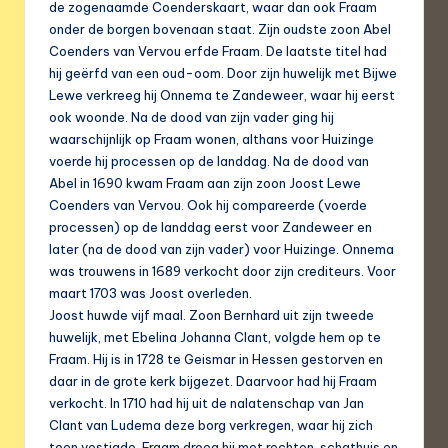
de zogenaamde Coenderskaart, waar dan ook Fraam
onder de borgen bovenaan staat. Zijn oudste zoon Abel
Coenders van Vervou erfde Fraam. De laatste titel had
hij geërfd van een oud-oom. Door zijn huwelijk met Bijwe
Lewe verkreeg hij Onnema te Zandeweer, waar hij eerst
ook woonde. Na de dood van zijn vader ging hij
waarschijnlijk op Fraam wonen, althans voor Huizinge
voerde hij processen op de landdag. Na de dood van
Abel in 1690 kwam Fraam aan zijn zoon Joost Lewe
Coenders van Vervou. Ook hij compareerde (voerde
processen) op de landdag eerst voor Zandeweer en
later (na de dood van zijn vader) voor Huizinge. Onnema
was trouwens in 1689 verkocht door zijn crediteurs. Voor
maart 1703 was Joost overleden.
Joost huwde vijf maal. Zoon Bernhard uit zijn tweede
huwelijk, met Ebelina Johanna Clant, volgde hem op te
Fraam. Hij is in 1728 te Geismar in Hessen gestorven en
daar in de grote kerk bijgezet. Daarvoor had hij Fraam
verkocht. In 1710 had hij uit de nalatenschap van Jan
Clant van Ludema deze borg verkregen, waar hij zich
toen vestigde. Fraam droeg hij met rechten, schathuis en