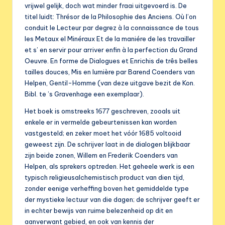
vrijwel gelijk, doch wat minder fraai uitgevoerd is. De
titel luidt: Thrésor de la Philosophie des Anciens. Où l’on
conduit le Lecteur par degrez à la connaissance de tous
les Metaux el Minéraux Et de la maniére de les travailler
et s’ en servir pour arriver enfin à la perfection du Grand
Oeuvre. En forme de Dialogues et Enrichis de três belles
tailles douces, Mis en lumière par Barend Coenders van
Helpen, Gentil-Homme (van deze uitgave bezit de Kon.
Bibl. te ’s Gravenhage een exemplaar).
Het boek is omstreeks 1677 geschreven, zooals uit
enkele er in vermelde gebeurtenissen kan worden
vastgesteld; en zeker moet het vóór 1685 voltooid
geweest zijn. De schrijver laat in de dialogen blijkbaar
zijn beide zonen, Willem en Frederik Coenders van
Helpen, als sprekers optreden. Het geheele werk is een
typisch religieusalchemistisch product van dien tijd,
zonder eenige verheffing boven het gemiddelde type
der mystieke lectuur van die dagen; de schrijver geeft er
in echter bewijs van ruime belezenheid op dit en
aanverwant gebied, en ook van kennis der