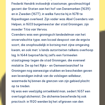
Frederik Hendrik invloedrijk staatsman, gevolmachtigd
gezant der Staten aan het hof van Denemarken (1639)
en in Zweden (1677), in welke functie hij in 1678 te
Kopenhagen overleed. Zijn vader was Abel Coenders van
Helpen, in 1603 burgemeester der stad Groningen; zijn
moeder Titia van Vervou.
Coenders was een groningsch landedelman van het
onvervalschte type; een locaal despoot van de ergste
soort, die onophoudelijk in botsing met zijne omgeving
kwam, en ook met ’s lands autoriteiten telkens overhoop
lag. In 1644 beproefde hij zelfs een formeelen
staatsgreep tegen de stad Groningen, die evenwel
mislukte. De op het Rijks- en Gemeentearchief te
Groningen nog aanwezige stukken en bescheiden geven
een levendigen indruk van de volslagen willekeur,
waarmede hij binnen de grenzen van zijn gebied placht
op te treden.
Hij was een veelzijdig ontwikkeld man, sedert 1657 een
overtuigd alchemist. De alchemie beoefende hij ook
practisch: in 1920 werden bij het afgraven van den