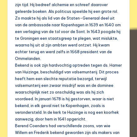
zijn tijd. Hij bedreef alchemie en schreef daarover
geleerde boeken. Als politicus speelde hij een grote rol.
Zo maakte hij als lid van de Staten-Generaal deel uit
van de ambassade naar Kopenhagen in 1639 en 1640 om
een verlaging van de tol voor de Sont. In 1643 poogde hij
te Groningen een staatsgreep te plegen, wat mislukte,
waarna hij uit al zijn ambten werd ontzet. Hij kwam
echter terug en werd zelfs in 1668 president van de
Ommelanden.
Bekend is ook zijn hardvochtig optreden tegen ds. Hamer
van Huizinge, beschuldigd van valsemunterij. Dit proces
heeft hem een slechte reputatie bezorgd, terwijl
valsemunterij een zwaar misdrijf was en de dominee
waarschijnlijk niet zo onschuldig was als hij zich
voordeed. In januari 1678 is hij gestorven, waar is niet
bekend, in elk geval niet te Kopenhagen, zoals is
verondersteld. In de kerk te Huizinge is nog een koorhek
aanwezig, door hem in 1641 opgericht.
Berend Coenders had verschillende zoons, van wie
Willem en Frederik bekend geworden zijn als makers van