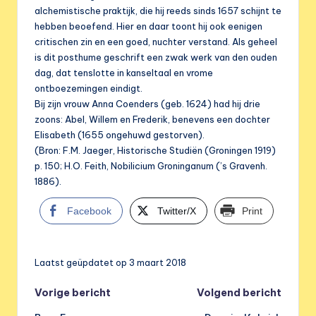
alchemistische praktijk, die hij reeds sinds 1657 schijnt te
hebben beoefend. Hier en daar toont hij ook eenigen
critischen zin en een goed, nuchter verstand. Als geheel
is dit posthume geschrift een zwak werk van den ouden
dag, dat tenslotte in kanseltaal en vrome
ontboezemingen eindigt.
Bij zijn vrouw Anna Coenders (geb. 1624) had hij drie
zoons: Abel, Willem en Frederik, benevens een dochter
Elisabeth (1655 ongehuwd gestorven).
(Bron: F.M. Jaeger, Historische Studiën (Groningen 1919)
p. 150; H.O. Feith, Nobilicium Groninganum (’s Gravenh.
1886).
Facebook
Twitter/X
Print
Laatst geüpdatet op 3 maart 2018
Bericht
Vorige bericht
Volgend bericht