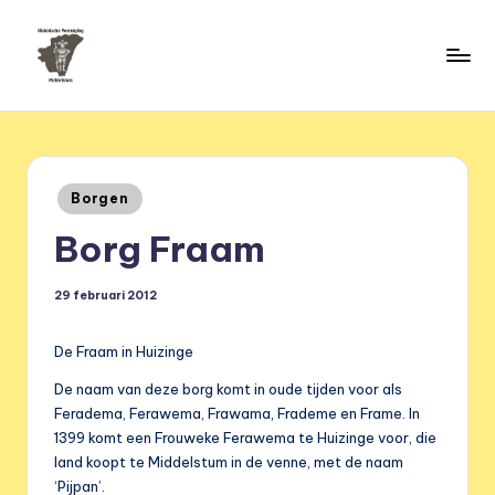
Ga
naar
H
de
HVM
inhoud
Middelstum
i
s
Geplaatst
Borgen
t
in
Borg Fraam
o
ri
29 februari 2012
s
c
De Fraam in Huizinge
h
De naam van deze borg komt in oude tijden voor als
Feradema, Ferawema, Frawama, Frademe en Frame. In
e
1399 komt een Frouweke Ferawema te Huizinge voor, die
v
land koopt te Middelstum in de venne, met de naam
‘Pijpan’.