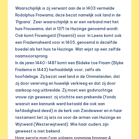
e
Waarschijnlijk is zij verwant aan de in 1403 vermelde
r
Rodolphus Frawama, deze bezat namelijk ook land in de
e
‘Pijpana’. Zeer waarschijnlijk is er een verband met het
huis Frouwama, dat in 1371 te Huizinge genoemd wordt.
n
Ook komt Frowingatil (Fraamtil) voor. In Leens komt ook
i
een Frademaheerd voor in 1405, genoemd in dezelfde
boedel als het huis te Huizinge. Wat wijst op een zelfde
g
naamsoorsprong.
i
In de jaren 1440-1487 komt een Blideke toe Fraam (Blyke
Fradema in 1443) herhaaldelijk voor, zelfs als
n
hoofdelinge. Zij bezat veel land in de Ommelanden, dat
g
zij door vererving en huwelijk verkreeg en dat zij door
aankoop nog uitbreidde. Zij moet een godvruchtige
vrouw zijn geweest: zij stichtte een prebende (fonds
waaruit een kannunik werd betaald die ook aan
liefdadigheid deed) in de kerk van Zandeweer en in haar
testament liet zij iets na voor de armen van Huizinge en
Wijtwerd (Westerwijtwerd). Wie haar ouders zijn
geweest is niet bekend.
Haar eerste man (van volgens sommige bronnen 4