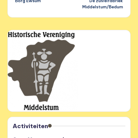
Borg Ewsum
De zuivelfabriek
navigatie
Middelstum/Bedum
Activiteiten