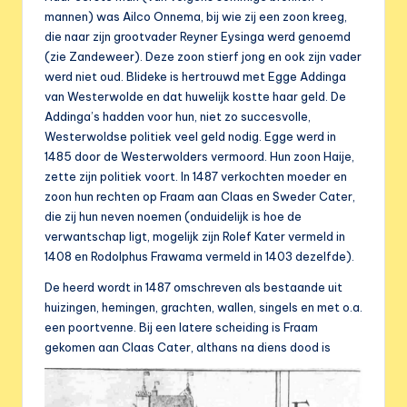
mannen) was Ailco Onnema, bij wie zij een zoon kreeg,
die naar zijn grootvader Reyner Eysinga werd genoemd
(zie Zandeweer). Deze zoon stierf jong en ook zijn vader
werd niet oud. Blideke is hertrouwd met Egge Addinga
van Westerwolde en dat huwelijk kostte haar geld. De
Addinga’s hadden voor hun, niet zo succesvolle,
Westerwoldse politiek veel geld nodig. Egge werd in
1485 door de Westerwolders vermoord. Hun zoon Haije,
zette zijn politiek voort. In 1487 verkochten moeder en
zoon hun rechten op Fraam aan Claas en Sweder Cater,
die zij hun neven noemen (onduidelijk is hoe de
verwantschap ligt, mogelijk zijn Rolef Kater vermeld in
1408 en Rodolphus Frawama vermeld in 1403 dezelfde).
De heerd wordt in 1487 omschreven als bestaande uit
huizingen, hemingen, grachten, wallen, singels en met o.a.
een poortvenne. Bij een latere scheiding is Fraam
gekomen aan Claas Cater, althans na diens dood is