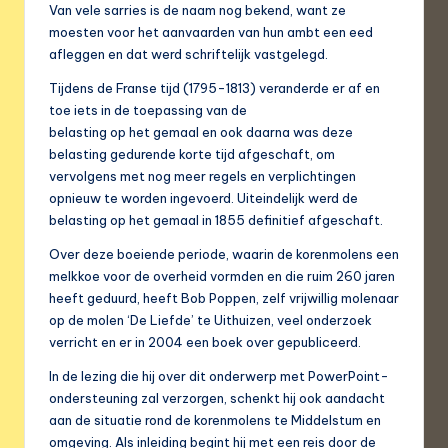
Van vele sarries is de naam nog bekend, want ze
moesten voor het aanvaarden van hun ambt een eed
afleggen en dat werd schriftelijk vastgelegd.
Tijdens de Franse tijd (1795-1813) veranderde er af en
toe iets in de toepassing van de
belasting op het gemaal en ook daarna was deze
belasting gedurende korte tijd afgeschaft, om
vervolgens met nog meer regels en verplichtingen
opnieuw te worden ingevoerd. Uiteindelijk werd de
belasting op het gemaal in 1855 definitief afgeschaft.
Over deze boeiende periode, waarin de korenmolens een
melkkoe voor de overheid vormden en die ruim 260 jaren
heeft geduurd, heeft Bob Poppen, zelf vrijwillig molenaar
op de molen ‘De Liefde’ te Uithuizen, veel onderzoek
verricht en er in 2004 een boek over gepubliceerd.
In de lezing die hij over dit onderwerp met PowerPoint-
ondersteuning zal verzorgen, schenkt hij ook aandacht
aan de situatie rond de korenmolens te Middelstum en
omgeving. Als inleiding begint hij met een reis door de