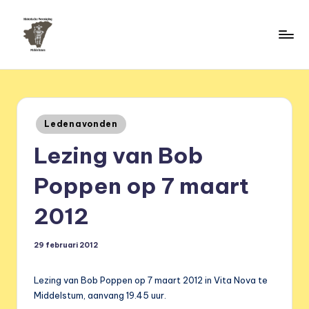
Ga
naar
H
de
HVM
inhoud
Middelstum
i
s
Geplaatst
Ledenavonden
t
in
Lezing van Bob
o
ri
Poppen op 7 maart
s
2012
c
h
29 februari 2012
e
Lezing van Bob Poppen op 7 maart 2012 in Vita Nova te
v
Middelstum, aanvang 19.45 uur.