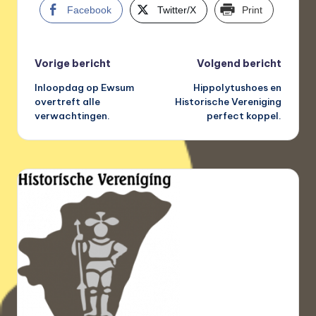
Facebook
Twitter/X
Print
Bericht
Vorige bericht
Volgend bericht
Inloopdag op Ewsum
Hippolytushoes en
navigatie
overtreft alle
Historische Vereniging
verwachtingen.
perfect koppel.