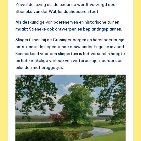
e
Zowel de lezing als de excursie wordt verzorgd door
r
Stieneke van der Wal, landschapsarchitect.
e
Als deskundige van boerenerven en historische tuinen
maakt Stieneke ook ontwerpen en beplantingsplannen.
n
Slingertuinen bij de Groninger borgen en herenboeren zijn
i
ontstaan in de negentiende eeuw onder Engelse invloed.
g
Kenmerkend voor een slingertuin is het verschil in hoogte
en het kronkelige verloop van waterpartijen, borders en
i
eilanden met bruggetjes.
n
g