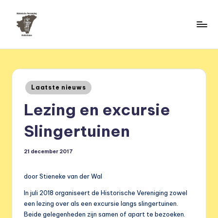
Ga
naar
H
de
HVM
inhoud
Middelstum
i
s
Geplaatst
Laatste nieuws
t
in
Lezing en excursie
o
ri
Slingertuinen
s
21 december 2017
c
h
door Stieneke van der Wal
e
In juli 2018 organiseert de Historische Vereniging zowel
v
een lezing over als een excursie langs slingertuinen.
Beide gelegenheden zijn samen of apart te bezoeken.