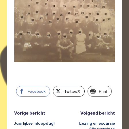
Facebook
Twitter/X
Print
Bericht
Vorige bericht
Volgend bericht
Jaarlijkse Inloopdag!
Lezing en excursie
navigatie
Slingertuinen