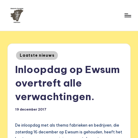
Ga
naar
H
de
HVM
inhoud
Middelstum
i
s
Geplaatst
Laatste nieuws
t
in
Inloopdag op Ewsum
o
ri
overtreft alle
s
verwachtingen.
c
h
19 december 2017
e
De inloopdag met als thema fabrieken en bedrijven, die
v
zaterdag 16 december op Ewsum is gehouden, heeft het