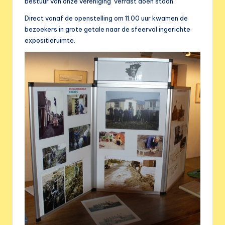
e
bestuur van onze vereniging verrast doen staan.
r
Direct vanaf de openstelling om 11.00 uur kwamen de
bezoekers in grote getale naar de sfeervol ingerichte
e
expositieruimte.
n
i
g
i
n
g