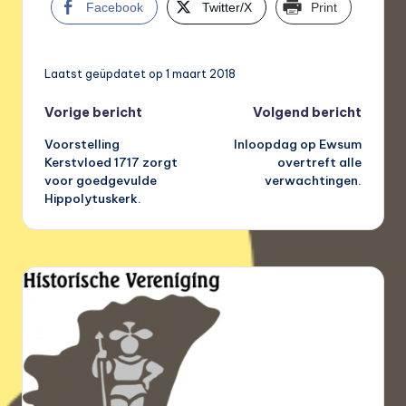
Facebook
Twitter/X
Print
Laatst geüpdatet op 1 maart 2018
Bericht
Vorige bericht
Volgend bericht
Voorstelling
Inloopdag op Ewsum
navigatie
Kerstvloed 1717 zorgt
overtreft alle
voor goedgevulde
verwachtingen.
Hippolytuskerk.