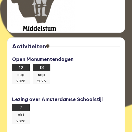
Activiteiten
Open Monumentendagen
12
13
sep
sep
2026
2026
Lezing over Amsterdamse Schoolstijl
7
okt
2026