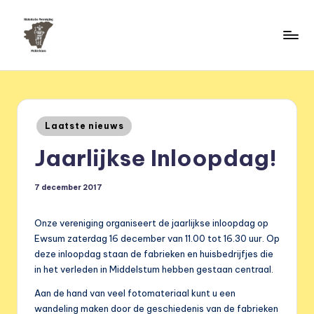
Ga
naar
H
de
HVM
inhoud
Middelstum
i
s
Geplaatst
Laatste nieuws
t
in
Jaarlijkse Inloopdag!
o
ri
7 december 2017
s
c
Onze vereniging organiseert de jaarlijkse inloopdag op
Ewsum zaterdag 16 december van 11.00 tot 16.30 uur. Op
h
deze inloopdag staan de fabrieken en huisbedrijfjes die
e
in het verleden in Middelstum hebben gestaan centraal.
v
Aan de hand van veel fotomateriaal kunt u een
wandeling maken door de geschiedenis van de fabrieken