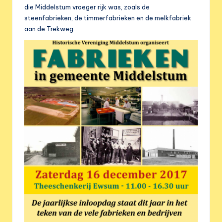
e
die Middelstum vroeger rijk was, zoals de
r
steenfabrieken, de timmerfabrieken en de melkfabriek
aan de Trekweg.
e
n
i
g
i
n
g