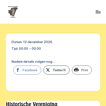
Ga
naar
H
de
HVM
inhoud
Middelstum
i
s
Datum:
12 december 2026
t
Tijd:
00:00 - 00:00
o
ri
Nadere details volgen nog….
s
Facebook
Twitter/X
Print
c
h
e
v