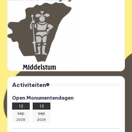
e
r
e
n
i
g
i
n
g
Activiteiten
Open Monumentendagen
12
13
sep
sep
2026
2026