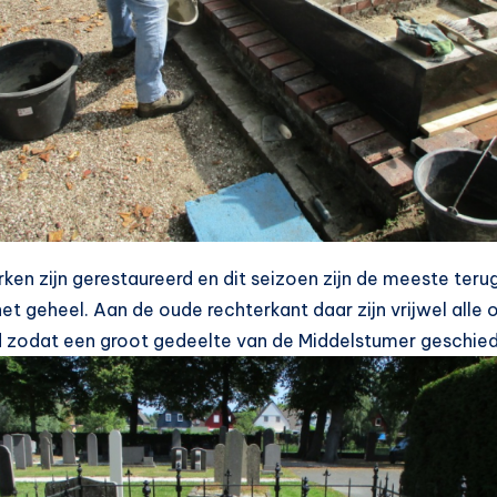
ken zijn gerestaureerd en dit seizoen zijn de meeste teru
het geheel. Aan de oude rechterkant daar zijn vrijwel al
 zodat een groot gedeelte van de Middelstumer geschieden