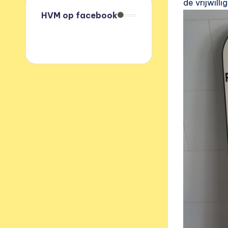
de vrijwill
HVM op facebook