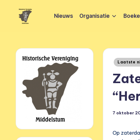
Nieuws
Organisatie
Boeken
Ga
naar
H
HVM
de
Middelstum
i
inhoud
s
Geplaatst
Laatste n
t
in
Zate
o
“Her
ri
s
7 oktober 2
c
h
Op zaterdag