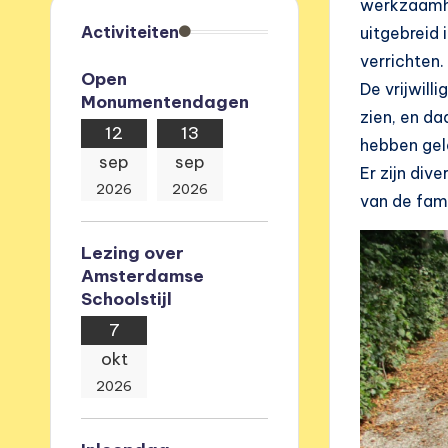
werkzaamhe
e
Activiteiten
uitgebreid 
v
verrichten.
Open
De vrijwil
Monumentendagen
e
zien, en da
12
13
r
hebben gel
sep
sep
Er zijn div
e
2026
2026
van de fam
n
Lezing over
i
Amsterdamse
Schoolstijl
g
7
i
okt
2026
n
g