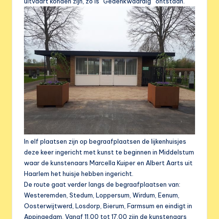
e
uitvaart konden zijn, zo is “Gedenkwaardig” ontstaan.
r
e
n
i
g
i
n
g
In elf plaatsen zijn op begraafplaatsen de lijkenhuisjes
deze keer ingericht met kunst te beginnen in Middelstum
waar de kunstenaars Marcella Kuiper en Albert Aarts uit
Haarlem het huisje hebben ingericht.
De route gaat verder langs de begraafplaatsen van:
Westeremden, Stedum, Loppersum, Wirdum, Eenum,
Oosterwijtwerd, Losdorp, Bierum, Farmsum en eindigt in
Appingedam. Vanaf 11.00 tot 17.00 zijn de kunstenaars