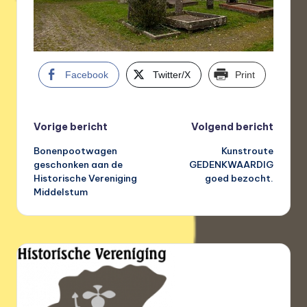
Facebook
Twitter/X
Print
Bericht
Vorige bericht
Volgend bericht
Bonenpootwagen
Kunstroute
navigatie
geschonken aan de
GEDENKWAARDIG
Historische Vereniging
goed bezocht.
Middelstum