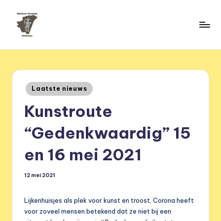
Ga
naar
H
de
HVM
inhoud
Middelstum
i
s
Geplaatst
Laatste nieuws
t
in
Kunstroute
o
ri
“Gedenkwaardig” 15
s
en 16 mei 2021
c
h
12 mei 2021
e
Lijkenhuisjes als plek voor kunst en troost, Corona heeft
v
voor zoveel mensen betekend dat ze niet bij een