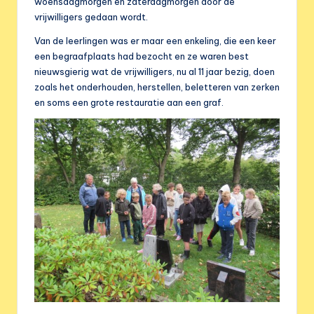
e
woensdagmorgen en zaterdagmorgen door de
vrijwilligers gedaan wordt.
r
Van de leerlingen was er maar een enkeling, die een keer
e
een begraafplaats had bezocht en ze waren best
n
nieuwsgierig wat de vrijwilligers, nu al 11 jaar bezig, doen
zoals het onderhouden, herstellen, beletteren van zerken
i
en soms een grote restauratie aan een graf.
g
i
n
g