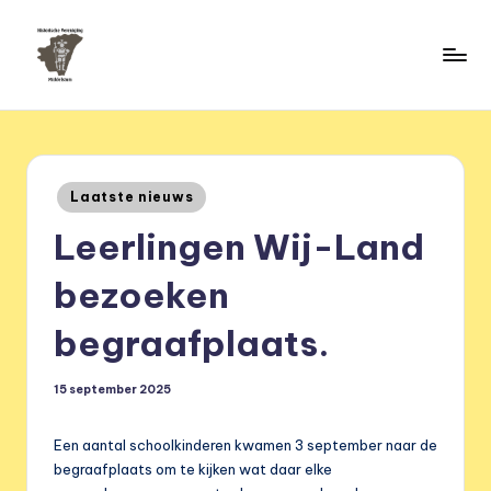
Ga
naar
H
de
HVM
inhoud
Middelstum
i
s
Geplaatst
Laatste nieuws
t
in
Leerlingen Wij-Land
o
ri
bezoeken
s
begraafplaats.
c
h
15 september 2025
e
Een aantal schoolkinderen kwamen 3 september naar de
v
begraafplaats om te kijken wat daar elke