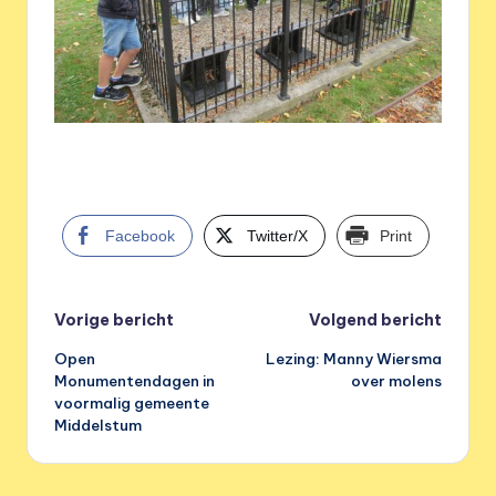
Facebook
Twitter/X
Print
Bericht
Vorige bericht
Volgend bericht
Open
Lezing: Manny Wiersma
navigatie
Monumentendagen in
over molens
voormalig gemeente
Middelstum