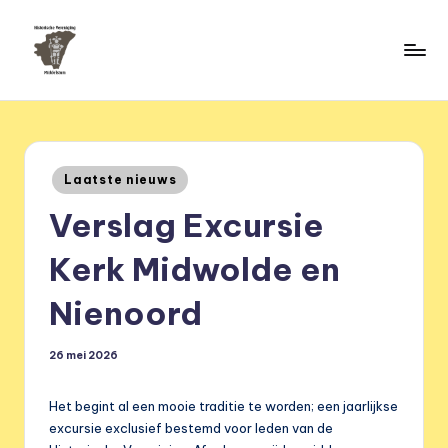
Ga
naar
H
de
HVM
inhoud
Middelstum
i
s
Geplaatst
Laatste nieuws
t
in
Verslag Excursie
o
ri
Kerk Midwolde en
s
Nienoord
c
h
26 mei 2026
e
Het begint al een mooie traditie te worden; een jaarlijkse
v
excursie exclusief bestemd voor leden van de