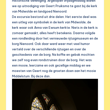
e
Historische Vereniging. Afgelopen vrijdagmiddag waren
we op uitnodiging van Geert Pruiksma te gast bij de kerk
r
van Midwolde en landgoed Nienoord.
e
De excursie bestond uit drie delen. Het eerste deel was
een uitleg van symboliek in de kerk van Midwolde, de
n
kerk waar ook Anna van Ewsum kerkte. Niets in de kerk is
i
zomaar gemaakt, alles heeft betekenis. Daarna volgde
een rondleiding door het vernieuwde rijtuigmuseum en de
g
borg Nienoord. Ook daar werd weer met veel humor
i
verteld over de verschillende rijtuigen en over de
geschiedenis van de borg. Na koffie en gebak mochten
n
we zelf nog even rondstruinen door de borg. Het was
g
een mooie, leerzame en ook gezellige middag en we
moesten van Geert nog de groeten doen aan het mooie
Middelstum. Bij deze dan..