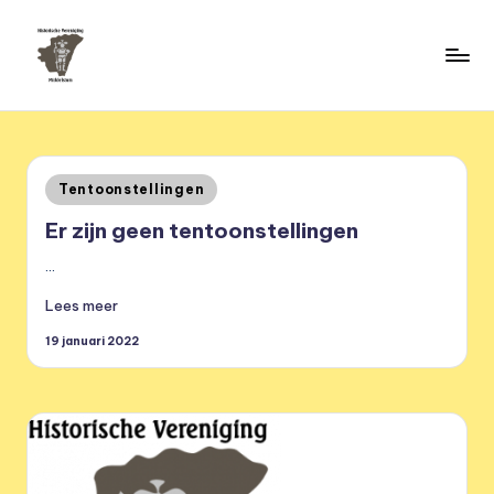
Ga
naar
H
de
HVM
inhoud
Middelstum
i
s
Geplaatst
Tentoonstellingen
t
in
Er zijn geen tentoonstellingen
o
…
ri
Lees meer
s
19 januari 2022
c
h
e
v