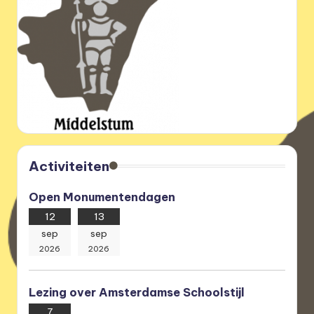
e
r
e
n
i
g
i
n
Activiteiten
g
Open Monumentendagen
12
13
sep
sep
2026
2026
Lezing over Amsterdamse Schoolstijl
7