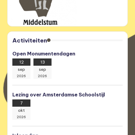
e
r
e
n
Activiteiten
i
g
Open Monumentendagen
i
12
13
sep
sep
n
2026
2026
g
Lezing over Amsterdamse Schoolstijl
7
okt
2026