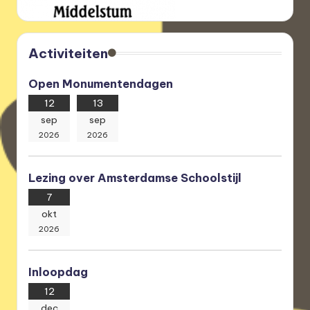
Activiteiten
Open Monumentendagen
12
13
sep
sep
2026
2026
Lezing over Amsterdamse Schoolstijl
7
okt
2026
Inloopdag
12
dec