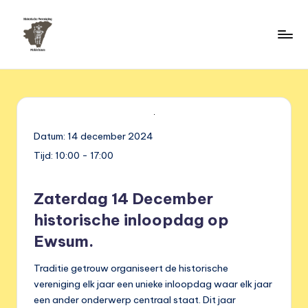
Ga
naar
H
de
HVM
inhoud
Middelstum
i
s
t
Datum:
14 december 2024
o
Tijd:
10:00 - 17:00
ri
s
Zaterdag 14 December
historische inloopdag op
c
Ewsum.
h
e
Traditie getrouw organiseert de historische
vereniging elk jaar een unieke inloopdag waar elk jaar
v
een ander onderwerp centraal staat. Dit jaar