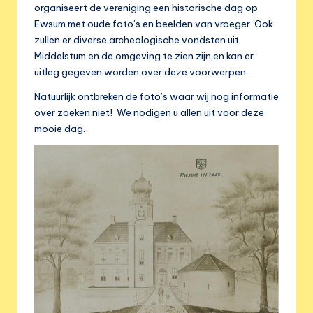
e
organiseert de vereniging een historische dag op
r
Ewsum met oude foto’s en beelden van vroeger. Ook
zullen er diverse archeologische vondsten uit
e
Middelstum en de omgeving te zien zijn en kan er
n
uitleg gegeven worden over deze voorwerpen.
i
Natuurlijk ontbreken de foto’s waar wij nog informatie
over zoeken niet! We nodigen u allen uit voor deze
g
mooie dag.
i
n
g