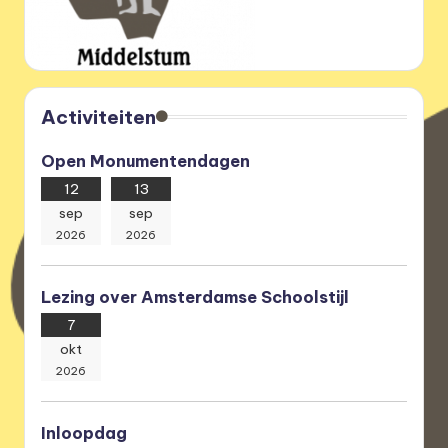
e
r
e
n
Activiteiten
i
Open Monumentendagen
g
12
13
i
sep
sep
n
2026
2026
g
Lezing over Amsterdamse Schoolstijl
7
okt
2026
Inloopdag