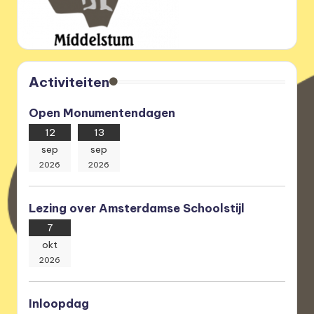
e
r
e
n
Activiteiten
i
Open Monumentendagen
g
12
13
i
sep
sep
n
2026
2026
g
Lezing over Amsterdamse Schoolstijl
7
okt
2026
Inloopdag