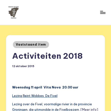
Ga
naar
H
de
HVM
inhoud
Middelstum
i
s
Geplaatst
Vaststaand item
t
in
Activiteiten 2018
o
ri
12 oktober 2015
s
c
h
Woensdag 11 april Vita Nova 20.00 uur
e
Lezing Reint Wobbes De Fivel
v
Lezing over de Fivel, voormalige rivier in de provincie
Groningen, die uitmondde in de Fivelboezem.
[Meer info]