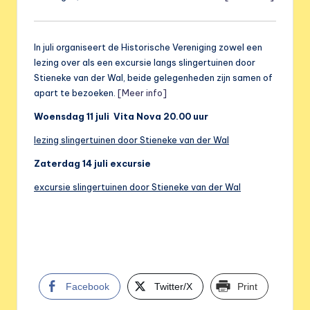
e
r
e
In juli organiseert de Historische Vereniging zowel een
lezing over als een excursie langs slingertuinen door
n
Stieneke van der Wal, beide gelegenheden zijn samen of
i
apart te bezoeken.
[Meer info]
g
Woensdag 11 juli Vita Nova 20.00 uur
i
lezing slingertuinen door Stieneke van der Wal
n
Zaterdag 14 juli excursie
g
excursie slingertuinen door Stieneke van der Wal
Facebook
Twitter/X
Print