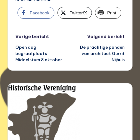
Facebook
Twitter/X
Print
Bericht
Vorige bericht
Volgend bericht
Open dag
De prachtige panden
navigatie
begraafplaats
van architect Gerrit
Middelstum 8 oktober
Nijhuis