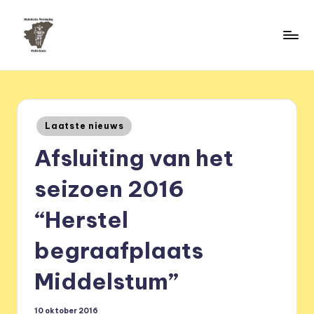
Ga
naar
H
de
HVM
inhoud
Middelstum
i
s
Geplaatst
Laatste nieuws
t
in
Afsluiting van het
o
ri
seizoen 2016
s
“Herstel
c
begraafplaats
h
e
Middelstum”
v
10 oktober 2016