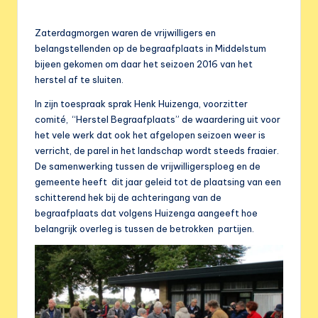
e
r
Zaterdagmorgen waren de vrijwilligers en
e
belangstellenden op de begraafplaats in Middelstum
bijeen gekomen om daar het seizoen 2016 van het
n
herstel af te sluiten.
i
In zijn toespraak sprak Henk Huizenga, voorzitter
g
comité, “Herstel Begraafplaats” de waardering uit voor
het vele werk dat ook het afgelopen seizoen weer is
i
verricht, de parel in het landschap wordt steeds fraaier.
n
De samenwerking tussen de vrijwilligersploeg en de
gemeente heeft dit jaar geleid tot de plaatsing van een
g
schitterend hek bij de achteringang van de
begraafplaats dat volgens Huizenga aangeeft hoe
belangrijk overleg is tussen de betrokken partijen.