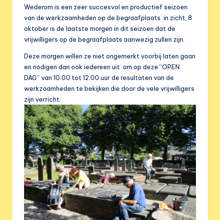
e
Wederom is een zeer succesvol en productief seizoen
r
van de werkzaamheden op de begraafplaats in zicht, 8
oktober is de laatste morgen in dit seizoen dat de
e
vrijwilligers op de begraafplaats aanwezig zullen zijn.
n
Deze morgen willen ze niet ongemerkt voorbij laten gaan
i
en nodigen dan ook iedereen uit om op deze “OPEN
DAG” van 10.00 tot 12.00 uur de resultaten van de
g
werkzaamheden te bekijken die door de vele vrijwilligers
i
zijn verricht.
n
g