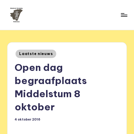
Ga
naar
H
de
HVM
inhoud
Middelstum
i
s
Geplaatst
Laatste nieuws
t
in
Open dag
o
ri
begraafplaats
s
Middelstum 8
c
oktober
h
e
4 oktober 2016
v