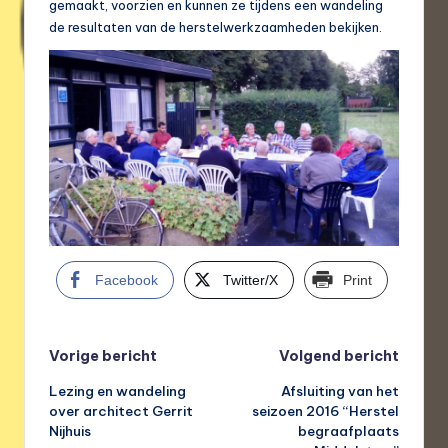
gemaakt, voorzien en kunnen ze tijdens een wandeling
de resultaten van de herstelwerkzaamheden bekijken.
Facebook
Twitter/X
Print
Bericht
Vorige bericht
Volgend bericht
Lezing en wandeling
Afsluiting van het
navigatie
over architect Gerrit
seizoen 2016 “Herstel
Nijhuis
begraafplaats