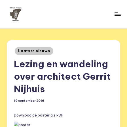
Ga
naar
H
de
HVM
inhoud
Middelstum
i
s
Geplaatst
Laatste nieuws
t
in
Lezing en wandeling
o
ri
over architect Gerrit
s
Nijhuis
c
h
19 september 2016
e
Download de poster als PDF
v