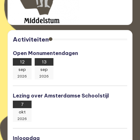
Activiteiten
Open Monumentendagen
12
13
sep
sep
2026
2026
Lezing over Amsterdamse Schoolstijl
7
okt
2026
Inloopdag