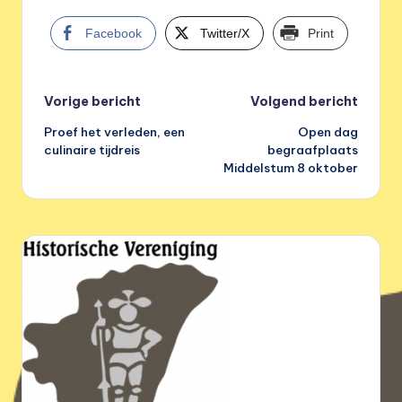
e
r
Facebook
Twitter/X
Print
e
n
Bericht
Vorige bericht
Volgend bericht
i
Proef het verleden, een
Open dag
navigatie
g
culinaire tijdreis
begraafplaats
Middelstum 8 oktober
i
n
g