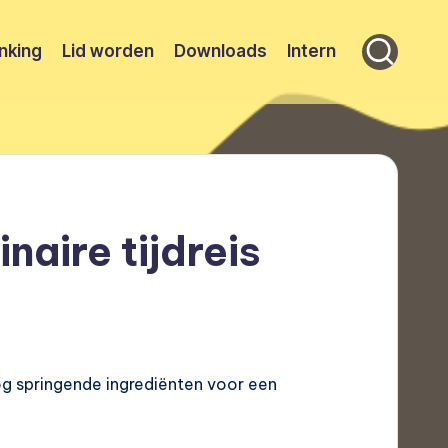
nking
Lid worden
Downloads
Intern
naire tijdreis
og springende ingrediënten voor een