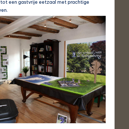
ot een gastvrije eetzaal met prachtige
ven.