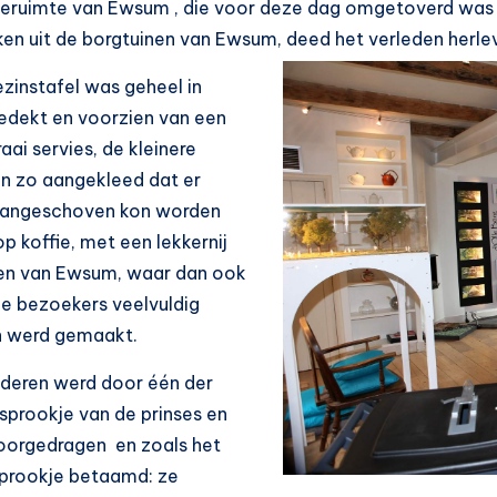
ieruimte van Ewsum , die voor deze dag omgetoverd was t
en uit de borgtuinen van Ewsum, deed het verleden herle
zinstafel was geheel in
gedekt en voorzien van een
raai servies, de kleinere
en zo aangekleed dat er
aangeschoven kon worden
p koffie, met een lekkernij
ken van Ewsum, waar dan ook
le bezoekers veelvuldig
n werd gemaakt.
nderen werd door één der
 sprookje van de prinses en
voorgedragen
en zoals het
prookje betaamd: ze