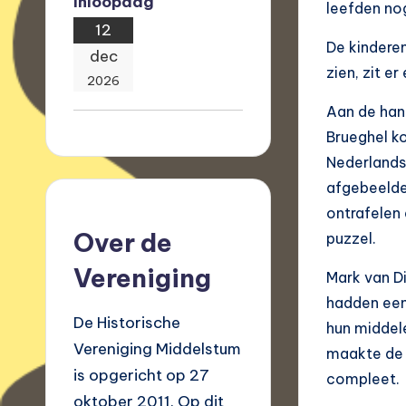
Inloopdag
leefden nog
12
De kindere
dec
zien, zit e
2026
Aan de han
Brueghel k
Nederlands
afgebeelde
ontrafelen
Over de
puzzel.
Vereniging
Mark van D
hadden een
De Historische
hun middel
Vereniging Middelstum
maakte de 
is opgericht op 27
compleet.
oktober 2011. Op dit