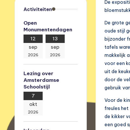
De exposit
e
Activiteiten
bloemstukk
v
Open
De grote ge
Monumentendagen
e
oude stijl 
12
13
bijzonder f
r
sep
sep
tafels war
e
2026
2026
makkelijk 
voor een ko
n
uit de keu
Lezing over
i
door de ve
Amsterdamse
Schoolstijl
gebruik va
g
7
Voor de ki
i
okt
freules het
2026
n
de kikker 
een goed s
g