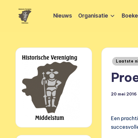
Nieuws
Organisatie
Boeken
Ga
naar
H
HVM
de
Middelstum
i
inhoud
s
Geplaatst
Laatste n
t
in
Proe
o
ri
20 mei 2016
s
c
Een prachti
succesvol
h