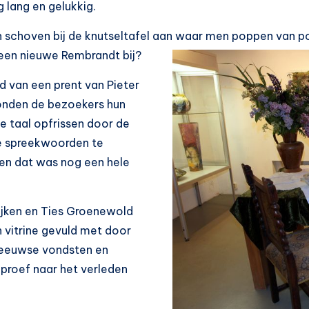
 lang en gelukkig.
n schoven bij de knutseltafel aan waar men poppen van po
r een nieuwe Rembrandt bij?
d van een prent van Pieter
onden de bezoekers hun
e taal opfrissen door de
 spreekwoorden te
 en dat was nog een hele
ijken en Ties Groenewold
 vitrine gevuld met door
eeuwse vondsten en
proef naar het verleden