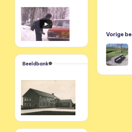
Beri
Vorige be
navi
Beeldbank