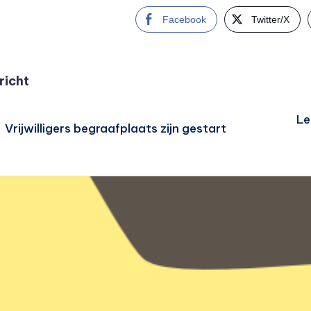
Facebook
Twitter/X
cht
richt
gatie
Le
Vrijwilligers begraafplaats zijn gestart