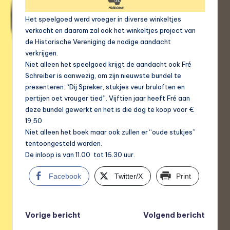
Het speelgoed werd vroeger in diverse winkeltjes
verkocht en daarom zal ook het winkeltjes project van
de Historische Vereniging de nodige aandacht
verkrijgen.
Niet alleen het speelgoed krijgt de aandacht ook Fré
Schreiber is aanwezig, om zijn nieuwste bundel te
presenteren: “Dij Spreker, stukjes veur bruloften en
pertijen oet vrouger tied”. Vijftien jaar heeft Fré aan
deze bundel gewerkt en het is die dag te koop voor €
19,50
Niet alleen het boek maar ook zullen er “oude stukjes”
tentoongesteld worden.
De inloop is van 11.00 tot 16.30 uur.
Facebook
Twitter/X
Print
Bericht
Vorige bericht
Volgend bericht