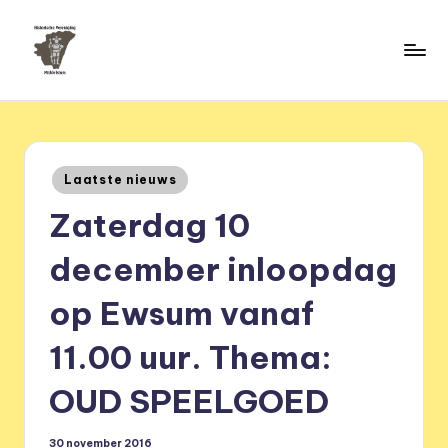
Ga
naar
H
de
HVM
inhoud
Middelstum
i
s
Geplaatst
Laatste nieuws
t
in
Zaterdag 10
o
ri
december inloopdag
s
op Ewsum vanaf
c
11.00 uur. Thema:
h
e
OUD SPEELGOED
v
30 november 2016