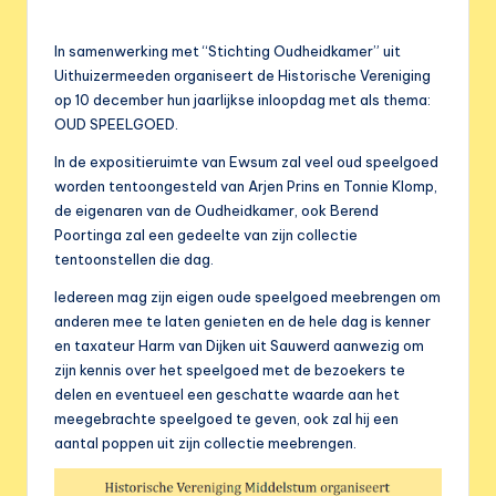
e
r
In samenwerking met “Stichting Oudheidkamer” uit
e
Uithuizermeeden organiseert de Historische Vereniging
op 10 december hun jaarlijkse inloopdag met als thema:
n
OUD SPEELGOED.
i
In de expositieruimte van Ewsum zal veel oud speelgoed
g
worden tentoongesteld van Arjen Prins en Tonnie Klomp,
de eigenaren van de Oudheidkamer, ook Berend
i
Poortinga zal een gedeelte van zijn collectie
n
tentoonstellen die dag.
g
Iedereen mag zijn eigen oude speelgoed meebrengen om
anderen mee te laten genieten en de hele dag is kenner
en taxateur Harm van Dijken uit Sauwerd aanwezig om
zijn kennis over het speelgoed met de bezoekers te
delen en eventueel een geschatte waarde aan het
meegebrachte speelgoed te geven, ook zal hij een
aantal poppen uit zijn collectie meebrengen.