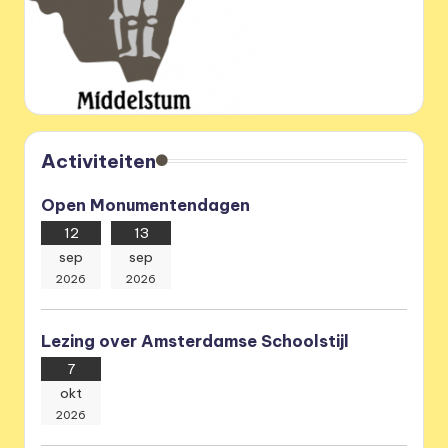
Activiteiten
Open Monumentendagen
12
13
sep
sep
2026
2026
Lezing over Amsterdamse Schoolstijl
7
okt
2026