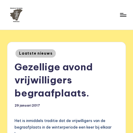
Ga
naar
H
de
HVM
inhoud
Middelstum
i
s
Geplaatst
Laatste nieuws
t
in
Gezellige avond
o
ri
vrijwilligers
s
begraafplaats.
c
h
29 januari 2017
e
Het is inmiddels traditie dat de vrijwilligers van de
v
begraafplaats in de winterperiode een keer bij elkaar