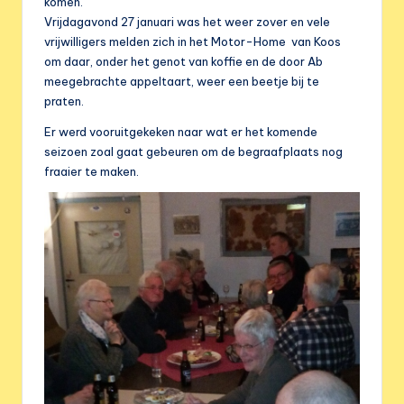
e
komen.
Vrijdagavond 27 januari was het weer zover en vele
r
vrijwilligers melden zich in het Motor-Home van Koos
e
om daar, onder het genot van koffie en de door Ab
meegebrachte appeltaart, weer een beetje bij te
n
praten.
i
Er werd vooruitgekeken naar wat er het komende
g
seizoen zoal gaat gebeuren om de begraafplaats nog
fraaier te maken.
i
n
g