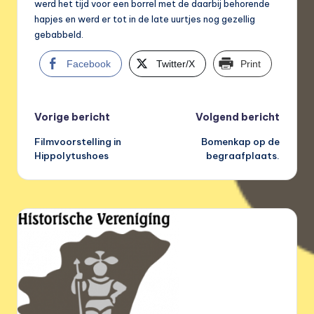
werd het tijd voor een borrel met de daarbij behorende
hapjes en werd er tot in de late uurtjes nog gezellig
gebabbeld.
Facebook
Twitter/X
Print
Bericht
Vorige bericht
Volgend bericht
Filmvoorstelling in
Bomenkap op de
navigatie
Hippolytushoes
begraafplaats.