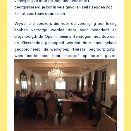
e
vereniging zo door de loop der jaren heeft
georganiseerd, je kon in vele gevallen zelfs zeggen dat
r
ze het voortouw daarin nam.
e
Vrijwel alle sprekers die voor de vereniging een lezing
n
hebben verzorgd werden door haar benaderd en
uitgenodigd, de Open monumentendagen met daaraan
i
de Klassendag gekoppeld werden door haar geheel
g
gecoördineerd, de werkgroep “Herstel begraafplaats”
werd mede door haar initiatief op poten gezet.
i
n
g