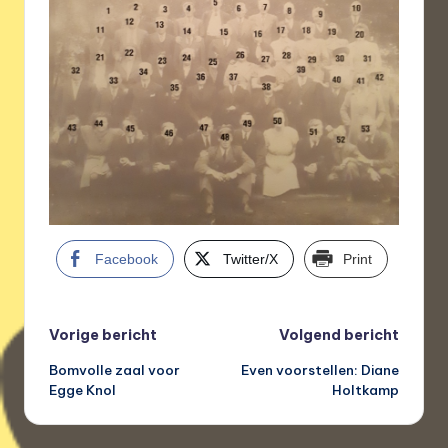
Facebook
Twitter/X
Print
Bericht
Vorige bericht
Volgend bericht
Bomvolle zaal voor
Even voorstellen: Diane
navigatie
Egge Knol
Holtkamp