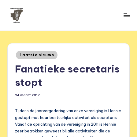
Ga
naar
H
de
HVM
inhoud
Middelstum
i
s
Geplaatst
Laatste nieuws
t
in
Fanatieke secretaris
o
ri
stopt
s
24 maart 2017
c
h
Tijdens de jaarvergadering van onze vereniging is Hennie
e
gestopt met haar bestuurlijke activiteit als secretaris.
Vanaf de oprichting van de vereniging in 2011 is Hennie
v
zeer betrokken geweest bij alle activiteiten die de