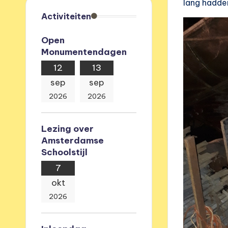
lang hadde
e
Activiteiten
v
Open
Monumentendagen
e
12
13
r
sep
sep
e
2026
2026
n
Lezing over
i
Amsterdamse
Schoolstijl
g
7
i
okt
2026
n
g