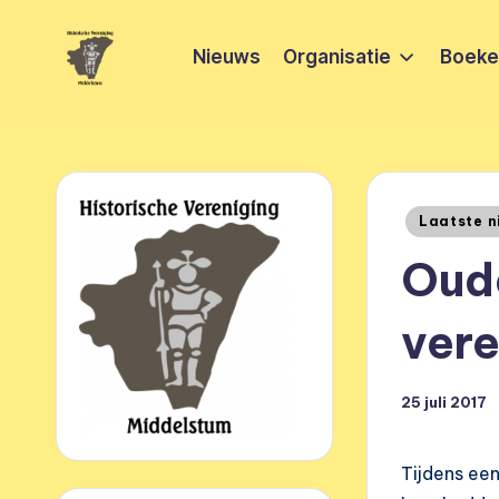
Nieuws
Organisatie
Boeken
Ga
naar
H
HVM
de
Middelstum
i
inhoud
s
Geplaatst
Laatste n
t
in
Oude
o
vere
ri
s
25 juli 2017
c
h
Tijdens een