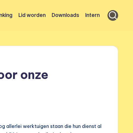
nking
Lid worden
Downloads
Intern
oor onze
g allerlei werktuigen staan die hun dienst al