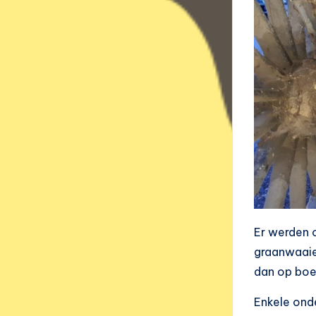
Er werden 
graanwaaier
dan op boe
Enkele ond