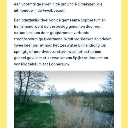
e
een voormalige rivier in de provincie Groningen, die
r
uitmondde in de Fivelboezem.
e
Een aanzienlijk deel van de gemeente Loppersum en
Eemsmond werd ooit in beslag genomen door een
n
estuarium, een door getijstromen verbrede
i
trechtervormige riviermond, waar via slenken en prielen,
twee keer per etmaal het zeewater binnendrong. Bij
g
springtij of noordwesterstorm was het estuarium
i
geheel gevuld met zeewater van Spijk tot Usquert en
van Middelstum tot Loppersum.
n
g