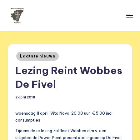
Ga
naar
H
de
HVM
inhoud
Middelstum
i
s
Geplaatst
Laatste nieuws
t
in
Lezing Reint Wobbes
o
ri
De Fivel
s
2 april 2018
c
h
woensdag 11 april Vita Nova 20.00 uur € 5.00 incl.
e
consumpties
v
Tijdens deze lezing zal Reint Wobbes d.m.v. een
uitgebreide Power Point presentatie ingaan op De Fivel,