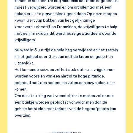
e
komende seizoen. De heg middenin het rechter gedeelte
moest verwijderd worden en om dit allemaal met een
r
schop er uit te graven bleek geen doen.
Op deze morgen
e
kwam Gert Jan Bakker, van het gelijknamige
kraanverhuurbedrijf op Fraamklap, de vrijwilligers te hulp
n
met een minikraan, dit werd reuze gewaardeerd door de
i
vrijwilligers.
g
Nu werd in 5 uur tijd de hele heg verwijderd en het terrein
in het geheel door Gert Jan met de kraan omgespit en
i
uitgevlakt.
n
Het komende seizoen zal het stuk dat nu is vrijgekomen
worden voorzien van een niet al te hoge piramide,
g
begroeid met een hedera, en zullen er nieuwe planten in
komen.
Om de uitstraling wat vriendelijker te maken zal er ook
een bankje worden geplaatst vanwaar men dan de
gehele herstelde rechterkant van de begraafplaats kan
overzien.