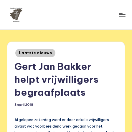
Ga
naar
H
de
HVM
inhoud
Middelstum
i
s
Geplaatst
Laatste nieuws
t
in
Gert Jan Bakker
o
ri
helpt vrijwilligers
s
begraafplaats
c
h
3 april 2018
e
Afgelopen zaterdag werd er door enkele vrijwilligers
v
alvast wat voorbereidend werk gedaan voor het