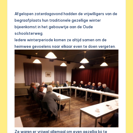
e
r
Afgelopen zaterdagavond hadden de vrijwilligers van de
e
begraafplaats hun traditionele gezellige winter
bijeenkomst in het gebouwtje aan de Oude
n
schoolsterweg.
i
Iedere winterperiode komen ze altijd samen om de
heimwee gevoelens naar elkaar even te doen vergeten.
g
i
n
g
Ze waren er vrijwel allemaal om even gezellig bij te