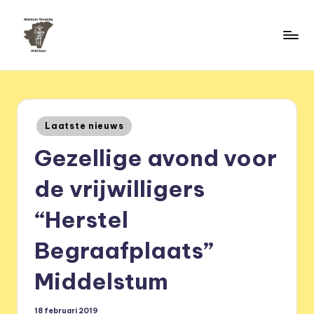
Ga
naar
H
de
HVM
inhoud
Middelstum
i
s
Geplaatst
Laatste nieuws
t
in
Gezellige avond voor
o
ri
de vrijwilligers
s
“Herstel
c
Begraafplaats”
h
e
Middelstum
v
18 februari 2019