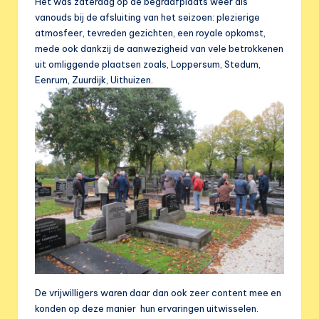
e
Het was zaterdag op de begraafplaats weer als
vanouds bij de afsluiting van het seizoen: plezierige
r
atmosfeer, tevreden gezichten, een royale opkomst,
e
mede ook dankzij de aanwezigheid van vele betrokkenen
uit omliggende plaatsen zoals, Loppersum, Stedum,
n
Eenrum, Zuurdijk, Uithuizen.
i
g
i
n
g
De vrijwilligers waren daar dan ook zeer content mee en
konden op deze manier hun ervaringen uitwisselen.