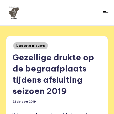
Ga
naar
H
de
HVM
inhoud
Middelstum
i
s
Geplaatst
Laatste nieuws
t
in
Gezellige drukte op
o
ri
de begraafplaats
s
tijdens afsluiting
c
seizoen 2019
h
e
22 oktober 2019
v