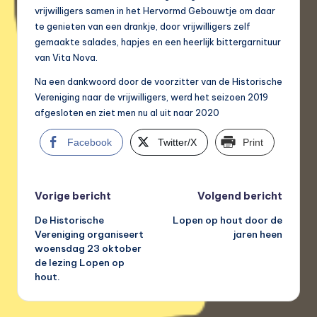
vrijwilligers samen in het Hervormd Gebouwtje om daar
te genieten van een drankje, door vrijwilligers zelf
gemaakte salades, hapjes en een heerlijk bittergarnituur
van Vita Nova.
Na een dankwoord door de voorzitter van de Historische
Vereniging naar de vrijwilligers, werd het seizoen 2019
afgesloten en ziet men nu al uit naar 2020
Facebook
Twitter/X
Print
Bericht
Vorige bericht
Volgend bericht
De Historische
Lopen op hout door de
navigatie
Vereniging organiseert
jaren heen
woensdag 23 oktober
de lezing Lopen op
hout.