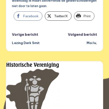
e
woensdag 18 maart betreffende de gewelfschilderingen
niet door te laten gaan.
r
e
Facebook
Twitter/X
Print
n
i
Bericht
Vorige bericht
Volgend bericht
g
Lezing Derk Smit
Moi lu,
navigatie
i
n
g