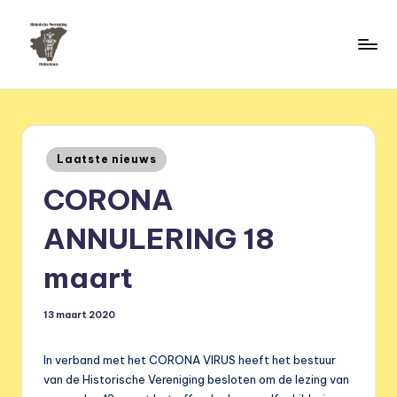
Ga
naar
H
de
HVM
inhoud
Middelstum
i
s
Geplaatst
Laatste nieuws
t
in
CORONA
o
ri
ANNULERING 18
s
maart
c
h
13 maart 2020
e
In verband met het CORONA VIRUS heeft het bestuur
v
van de Historische Vereniging besloten om de lezing van