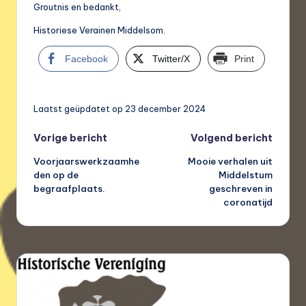
Groutnis en bedankt,
Historiese Verainen Middelsom.
Facebook
Twitter/X
Print
Laatst geüpdatet op 23 december 2024
Bericht
Vorige bericht
Volgend bericht
Voorjaarswerkzaamhe
Mooie verhalen uit
navigatie
den op de
Middelstum
begraafplaats.
geschreven in
coronatijd