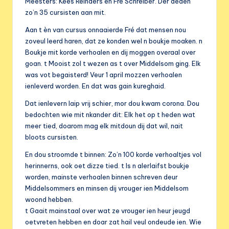
e
Meesters: Kees Reinders en Fré Schreiber. Der deden
zo’n 35 cursisten aan mit.
r
Aan t èn van cursus onnaaierde Fré dat mensen nou
e
zoveul leerd haren, dat ze konden wel n boukje moaken. n
n
Boukje mit korde verhoalen en dij moggen overaal over
goan. t Mooist zol t wezen as t over Middelsom ging. Elk
i
was vot begaisterd! Veur 1 april mozzen verhoalen
g
ienleverd worden. En dat was gain kureghaid.
i
Dat ienlevern laip vrij schier, mor dou kwam corona. Dou
bedochten wie mit nkander dit: Elk het op t heden wat
n
meer tied, doarom mag elk mitdoun dij dat wil, nait
g
bloots cursisten.
En dou stroomde t binnen: Zo’n 100 korde verhoaltjes vol
herinnerns, ook oet dizze tied. t Is n alerlaifst boukje
worden, mainste verhoalen binnen schreven deur
Middelsommers en minsen dij vrouger ien Middelsom
woond hebben.
t Gaait mainstaal over wat ze vrouger ien heur jeugd
oetvreten hebben en doar zat hail veul ondeude ien. Wie