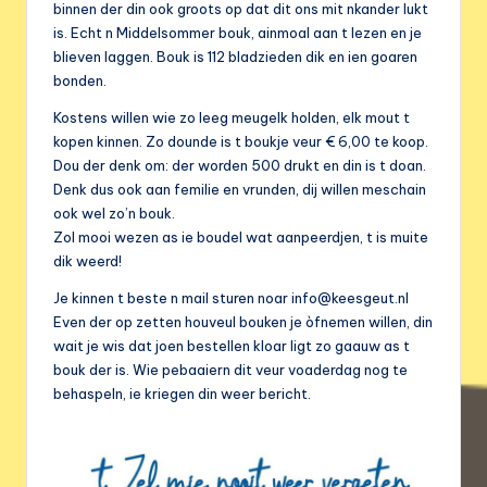
binnen der din ook groots op dat dit ons mit nkander lukt
is. Echt n Middelsommer bouk, ainmoal aan t lezen en je
blieven laggen. Bouk is 112 bladzieden dik en ien goaren
bonden.
Kostens willen wie zo leeg meugelk holden, elk mout t
kopen kinnen. Zo dounde is t boukje veur € 6,00 te koop.
Dou der denk om: der worden 500 drukt en din is t doan.
Denk dus ook aan femilie en vrunden, dij willen meschain
ook wel zo’n bouk.
Zol mooi wezen as ie boudel wat aanpeerdjen, t is muite
dik weerd!
Je kinnen t beste n mail sturen noar info@keesgeut.nl
Even der op zetten houveul bouken je òfnemen willen, din
wait je wis dat joen bestellen kloar ligt zo gaauw as t
bouk der is. Wie pebaaiern dit veur voaderdag nog te
behaspeln, ie kriegen din weer bericht.