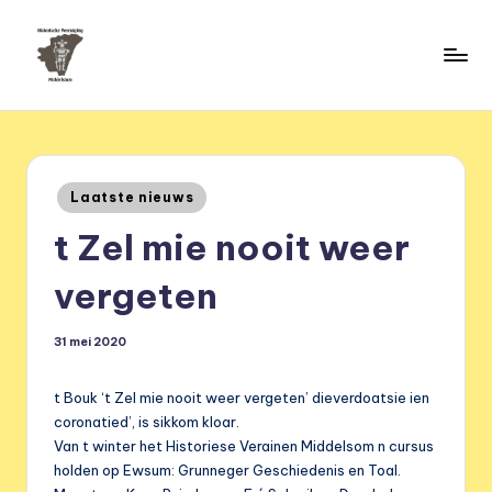
Ga
naar
H
de
HVM
inhoud
Middelstum
i
s
Geplaatst
Laatste nieuws
t
in
t Zel mie nooit weer
o
ri
vergeten
s
31 mei 2020
c
h
t Bouk ‘t Zel mie nooit weer vergeten’ dieverdoatsie ien
e
coronatied’, is sikkom kloar.
Van t winter het Historiese Verainen Middelsom n cursus
v
holden op Ewsum: Grunneger Geschiedenis en Toal.