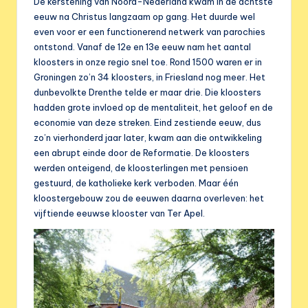
e
De kerstening van Noord-Nederland kwam in de achtste
eeuw na Christus langzaam op gang. Het duurde wel
r
even voor er een functionerend netwerk van parochies
e
ontstond. Vanaf de 12e en 13e eeuw nam het aantal
kloosters in onze regio snel toe. Rond 1500 waren er in
n
Groningen zo’n 34 kloosters, in Friesland nog meer.
Het
i
dunbevolkte Drenthe telde er maar drie. Die kloosters
hadden grote invloed op de mentaliteit, het geloof en de
g
economie van deze streken. Eind zestiende eeuw, dus
i
zo’n vierhonderd jaar later, kwam aan die ontwikkeling
een abrupt einde door de Reformatie. De kloosters
n
werden onteigend, de kloosterlingen met pensioen
g
gestuurd, de katholieke kerk verboden. Maar één
kloostergebouw zou de eeuwen daarna overleven: het
vijftiende eeuwse klooster van Ter Apel.