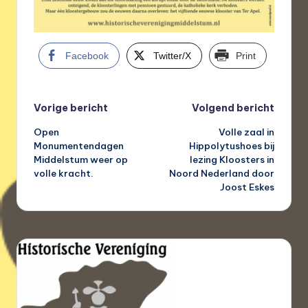
Facebook
Twitter/X
Print
Bericht
Vorige bericht
Volgend bericht
Open
Volle zaal in
navigatie
Monumentendagen
Hippolytushoes bij
Middelstum weer op
lezing Kloosters in
volle kracht.
Noord Nederland door
Joost Eskes