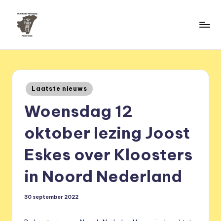
Ga
naar
H
de
HVM
inhoud
Middelstum
i
s
Geplaatst
Laatste nieuws
t
in
Woensdag 12
o
ri
oktober lezing Joost
s
Eskes over Kloosters
c
in Noord Nederland
h
e
30 september 2022
v