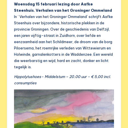
e
Woensdag 15 februari lezing door Aafke
r
Steenhuis. Verhalen van het Groninger Ommeland
In ‘ Verhalen van het Groninger Ommeland’ schrijft Aafke
e
Steenhuis over bijzondere, historische plekken in de
n
provincie Groningen. Over de geschiedenis van Delfzijl,
een jaren vijftig-straat in Zuidhorn, over liefde en
i
eenzaamheid aan het Schildmeer, de droom van de borg
g
Piloersema, het roemrijke verleden van Wittewierum en
Holwinde, garnalenkotters in de Waddenzee. Een wereld
i
die weerbarstig en wijd, hard en zacht, donker en licht
n
tegelijk is.
g
Hippolytushoes– Middelstum – 20.00 uur – € 5,00 incl.
consumpties