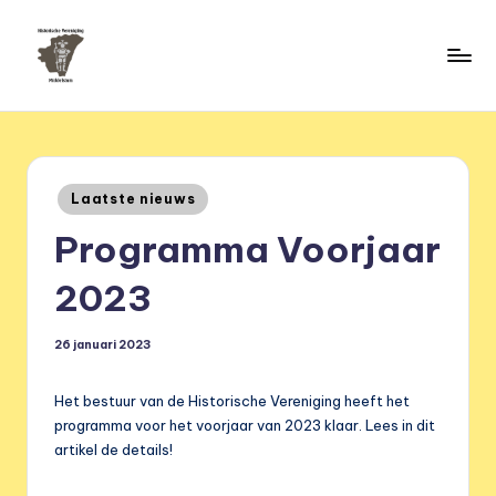
Ga
naar
H
de
HVM
inhoud
Middelstum
i
s
Geplaatst
Laatste nieuws
t
in
Programma Voorjaar
o
ri
2023
s
26 januari 2023
c
h
Het bestuur van de Historische Vereniging heeft het
e
programma voor het voorjaar van 2023 klaar. Lees in dit
artikel de details!
v