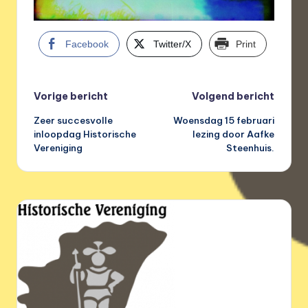
Facebook
Twitter/X
Print
Bericht
Vorige bericht
Volgend bericht
Zeer succesvolle
Woensdag 15 februari
navigatie
inloopdag Historische
lezing door Aafke
Vereniging
Steenhuis.