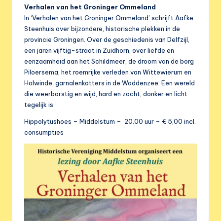
e
Verhalen van het Groninger Ommeland
r
In ‘Verhalen van het Groninger Ommeland’ schrijft Aafke
Steenhuis over bijzondere, historische plekken in de
e
provincie Groningen.
Over de geschiedenis van Delfzijl,
n
een jaren vijftig-straat in Zuidhorn, over liefde en
eenzaamheid aan het Schildmeer, de droom van de borg
i
Piloersema, het roemrijke verleden van Wittewierum en
g
Holwinde, garnalenkotters in de Waddenzee. Een wereld
die weerbarstig en wijd, hard en zacht, donker en licht
i
tegelijk is.
n
Hippolytushoes – Middelstum – 20.00 uur – € 5,00 incl.
g
consumpties