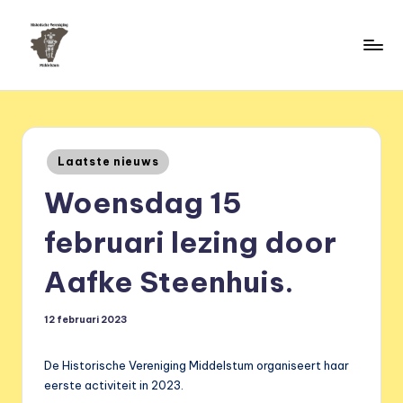
Ga
naar
H
de
HVM
inhoud
Middelstum
i
s
Geplaatst
Laatste nieuws
t
in
Woensdag 15
o
ri
februari lezing door
s
Aafke Steenhuis.
c
h
12 februari 2023
e
De Historische Vereniging Middelstum organiseert haar
v
eerste activiteit in 2023.