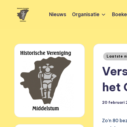
Nieuws
Organisatie
Boeken
Ga
naar
H
HVM
de
Middelstum
i
inhoud
s
Geplaatst
Laatste n
t
in
Vers
o
het
ri
s
20 februari
c
h
Zo’n 80 bez