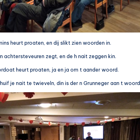
mins heurt proaten, en dij slikt zien woorden in.
en achtersteveuren zegt, en de h nait zeggen kin.
kordoat heurt proaten, ja en ja om t aander woord.
 huif je nait te twieveln, din is der n Grunneger aan t woord