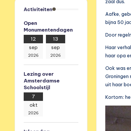
zaal dus.
e
Activiteiten
Aafke, gebo
v
bijna 50 ja
Open
Monumentendagen
e
Door regel
12
13
r
sep
sep
Haar verhal
e
2026
2026
haar opa e
n
Ook was er 
Lezing over
Groningen 
i
Amsterdamse
uit haar bo
Schoolstijl
g
7
Kortom: he
i
okt
2026
n
g