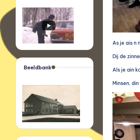
As je ais n 
Dij de zinn
Beeldbank
Als je ain 
Minsen, din