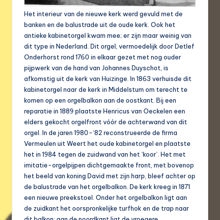
Het interieur van de nieuwe kerk werd gevuld met de
banken en de balustrade uit de oude kerk. Ook het
antieke kabinetorgel kwam mee; er zijn maar weinig van
dit type in Nederland. Dit orgel, vermoedelijk door Detlef
Onderhorst rond 1760 in elkaar gezet met nog ouder
pijpwerk van de hand van Johannes Duyschot, is
afkomstig uit de kerk van Huizinge. In 1863 verhuisde dit
kabinetorgel naar de kerk in Middelstum om terecht te
komen op een orgelbalkon aan de oostkant. Bij een
reparatie in 1889 plaatste Henricus van Oeckelen een
elders gekocht orgelfront vóór de achterwand van dit
orgel. In de jaren 1980-‘82 reconstrueerde de firma
Vermeulen uit Weert het oude kabinetorgel en plaatste
het in 1984 tegen de zuidwand van het ‘koor’. Het met
imitatie-orgelpijpen dichtgemaakte front, met bovenop
het beeld van koning David met zijn harp, bleef achter op
de balustrade van het orgelbalkon. De kerk kreeg in 1871
een nieuwe preekstoel. Onder het orgelbalkon ligt aan
de zuidkant het oorspronkelijke turfhok en de trap naar
dit balkon; aan de noordkant ligt de vroegere