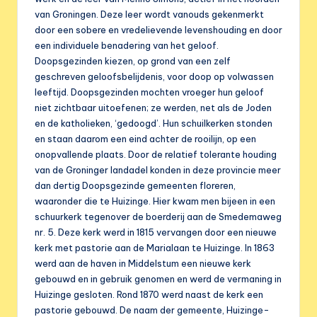
van Groningen. Deze leer wordt vanouds gekenmerkt
door een sobere en vredelievende levenshouding en door
een individuele benadering van het geloof.
Doopsgezinden kiezen, op grond van een zelf
geschreven geloofsbelijdenis, voor doop op volwassen
leeftijd. Doopsgezinden mochten vroeger hun geloof
niet zichtbaar uitoefenen; ze werden, net als de Joden
en de katholieken, ‘gedoogd’. Hun schuilkerken stonden
en staan daarom een eind achter de rooilijn, op een
onopvallende plaats. Door de relatief tolerante houding
van de Groninger landadel konden in deze provincie meer
dan dertig Doopsgezinde gemeenten floreren,
waaronder die te Huizinge. Hier kwam men bijeen in een
schuurkerk tegenover de boerderij aan de Smedemaweg
nr. 5. Deze kerk werd in 1815 vervangen door een nieuwe
kerk met pastorie aan de Marialaan te Huizinge. In 1863
werd aan de haven in Middelstum een nieuwe kerk
gebouwd en in gebruik genomen en werd de vermaning in
Huizinge gesloten. Rond 1870 werd naast de kerk een
pastorie gebouwd. De naam der gemeente, Huizinge-