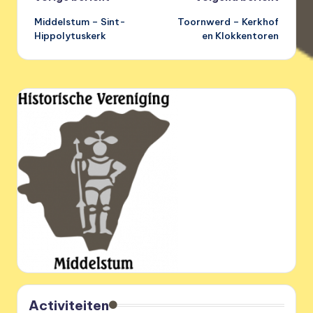
Bericht
Middelstum – Sint-
Toornwerd – Kerkhof
navigatie
Hippolytuskerk
en Klokkentoren
Activiteiten