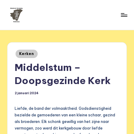
Ga
naar
H
de
HVM
inhoud
Middelstum
i
s
Geplaatst
Kerken
t
in
Middelstum –
o
ri
Doopsgezinde Kerk
s
2 januari 2024
c
h
Liefde, de band der volmaaktheid. Godsdienstigheid
e
bezielde de gemoederen van een kleine schaar, gezind
als broederen. Elk schonk gewillig van het zijne naar
v
vermogen, zoo werd dit kerkgebouw door liefde