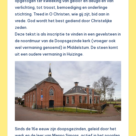
e
opgetogen ter kweeking van geloof en deugd en van
verlichting, tot troost, bemoediging en onderlinge
r
stichting. Treed in O Christen, wie gij zijt, bid aan in
e
vrede. God wordt het best gediend door Christelijke
zeden.
n
Deze tekst is als inscriptie te vinden in een gevelsteen in
i
de noordmuur van de Doopsgezinde kerk (vroeger ook
wel vermaning genoemd) in Middelstum. De steen komt
g
uit een oudere vermaning in Huizinge.
i
n
g
Sinds de 16e eeuw zijn doopsgezinden, geleid door het
werk en de leer van Menno Simons, actief in het noorden