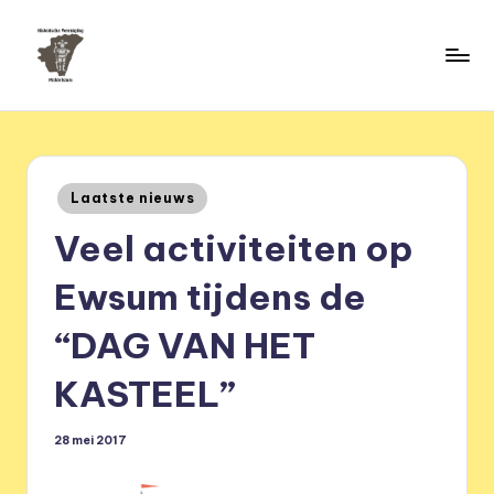
Ga
naar
H
de
HVM
inhoud
Middelstum
i
s
Geplaatst
Laatste nieuws
t
in
Veel activiteiten op
o
ri
Ewsum tijdens de
s
“DAG VAN HET
c
KASTEEL”
h
e
28 mei 2017
v