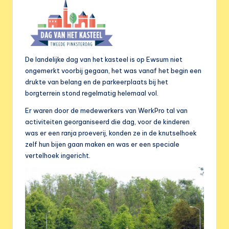
e
r
e
n
De landelijke dag van het kasteel is op Ewsum niet
i
ongemerkt voorbij gegaan, het was vanaf het begin een
drukte van belang en de parkeerplaats bij het
g
borgterrein stond regelmatig helemaal vol.
i
Er waren door de medewerkers van WerkPro tal van
n
activiteiten georganiseerd die dag, voor de kinderen
was er een ranja proeverij, konden ze in de knutselhoek
g
zelf hun bijen gaan maken en was er een speciale
vertelhoek ingericht.