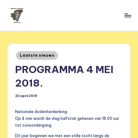
Ga
naar
H
de
HVM
inhoud
Middelstum
i
s
Geplaatst
Laatste nieuws
t
in
PROGRAMMA 4 MEI
o
ri
2018.
s
20 april 2018
c
h
Nationale dodenherdenking
e
Op 4 mei wordt de vlag halfstok gehesen van 18.00 uur
tot zonsondergang.
v
Dit jaar beginnen we met een stille tocht langs de