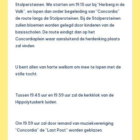
e
Stolpersteinen. We starten om 19.15 uur bij “Herberg in de
r
Valk”, en lopen dan onder begeleiding van “Concordia”
de route langs de Stolpersteinen. Bij de Stolpersteinen
e
zullen bloemen worden gelegd door kinderen van de
n
basisscholen. De route eindigt dan op het
Concordiaplein waar aansluitend de herdenking plaats
i
zal vinden.
g
i
U bent allen van harte welkom om mee te lopen met de
n
stille tocht.
g
Tussen 19.45 uur en 19.59 uur zal de kerkklok van de
Hippolytuskerk luiden.
Om 19.59 uur zal door iemand van muziekvereniging
“Concordia” de “Last Post” worden geblazen.