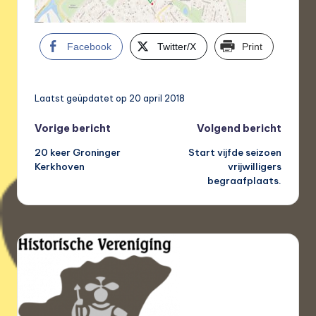
Facebook
Twitter/X
Print
Laatst geüpdatet op 20 april 2018
Bericht
Vorige bericht
Volgend bericht
20 keer Groninger
Start vijfde seizoen
navigatie
Kerkhoven
vrijwilligers
begraafplaats.