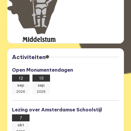
Activiteiten
Open Monumentendagen
12
13
sep
sep
2026
2026
Lezing over Amsterdamse Schoolstijl
7
okt