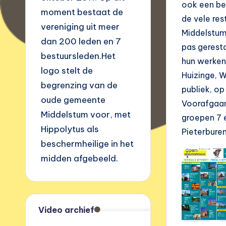
ook een bez
moment bestaat de
de vele re
vereniging uit meer
Middelstum
dan 200 leden en 7
pas gerest
bestuursleden.Het
hun werken
logo stelt de
Huizinge, 
begrenzing van de
publiek, op
oude gemeente
Voorafgaan
Middelstum voor, met
groepen 7 
Hippolytus als
Pieterburen
beschermheilige in het
midden afgebeeld.
Video archief