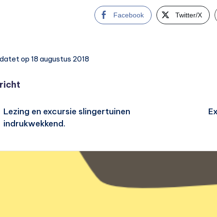
Facebook
Twitter/X
datet op 18 augustus 2018
cht
richt
gatie
Lezing en excursie slingertuinen
E
indrukwekkend.