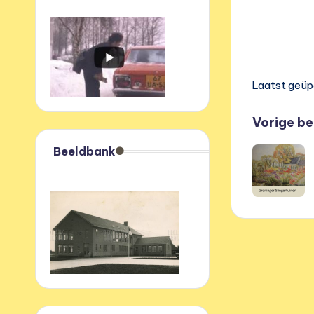
Laatst geüp
Beri
Vorige be
Beeldbank
navi