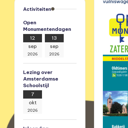
vuilniswag
e
Activiteiten
v
Open
Monumentendagen
e
12
13
r
sep
sep
e
2026
2026
n
Lezing over
i
Amsterdamse
Schoolstijl
g
7
i
okt
2026
n
g