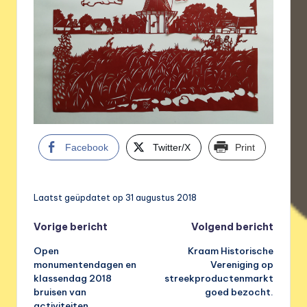
Facebook
Twitter/X
Print
Laatst geüpdatet op 31 augustus 2018
Bericht
Vorige bericht
Volgend bericht
Open
Kraam Historische
navigatie
monumentendagen en
Vereniging op
klassendag 2018
streekproductenmarkt
bruisen van
goed bezocht.
activiteiten.