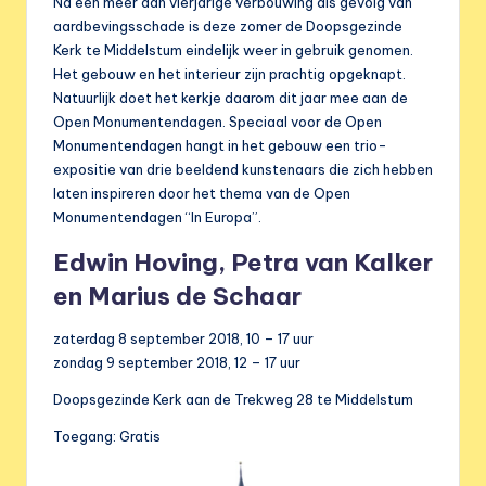
e
Na een meer dan vierjarige verbouwing als gevolg van
aardbevingsschade is deze zomer de Doopsgezinde
r
Kerk te Middelstum eindelijk weer in gebruik genomen.
e
Het gebouw en het interieur zijn prachtig opgeknapt.
Natuurlijk doet het kerkje daarom dit jaar mee aan de
n
Open Monumentendagen.
Speciaal voor de Open
i
Monumentendagen hangt in het gebouw een trio-
expositie van drie beeldend kunstenaars die zich hebben
g
laten inspireren door het thema van de Open
i
Monumentendagen “In Europa”.
n
Edwin Hoving, Petra van Kalker
g
en Marius de Schaar
zaterdag 8 september 2018, 10 – 17 uur
zondag 9 september 2018, 12 – 17 uur
Doopsgezinde Kerk aan de Trekweg 28 te Middelstum
Toegang: Gratis