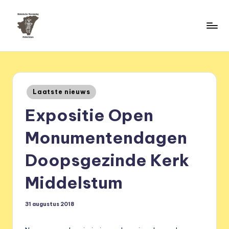
Ga
naar
H
de
HVM
inhoud
Middelstum
i
s
Geplaatst
Laatste nieuws
t
in
Expositie Open
o
ri
Monumentendagen
s
Doopsgezinde Kerk
c
Middelstum
h
e
31 augustus 2018
v