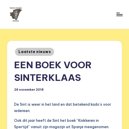
Ga
naar
H
de
HVM
inhoud
Middelstum
i
s
Geplaatst
Laatste nieuws
t
in
EEN BOEK VOOR
o
ri
SINTERKLAAS
s
26 november 2018
c
h
De Sint is weer in het land en dat betekend kado’s voor
e
iedereen.
v
Ook dit jaar heeft de Sint het boek “Knikkeren in
Spertijd” vanuit zijn magazijn uit Spanje meegenomen.