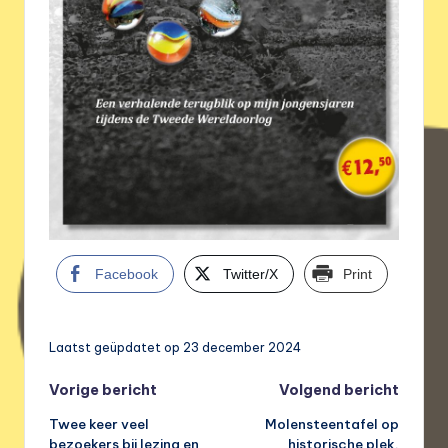
Facebook
Twitter/X
Print
Laatst geüpdatet op 23 december 2024
Bericht
Vorige bericht
Volgend bericht
Twee keer veel
Molensteentafel op
navigatie
bezoekers bij lezing en
historische plek.