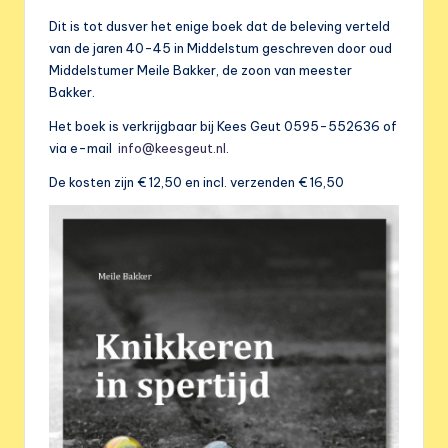
e
Dit is tot dusver het enige boek dat de beleving verteld
r
van de jaren 40-45 in Middelstum geschreven door oud
e
Middelstumer Meile Bakker, de zoon van meester
Bakker.
n
Het boek is verkrijgbaar bij Kees Geut 0595-552636 of
i
via e-mail
info@keesgeut.nl
.
g
De kosten zijn € 12,50 en incl. verzenden € 16,50
i
n
g