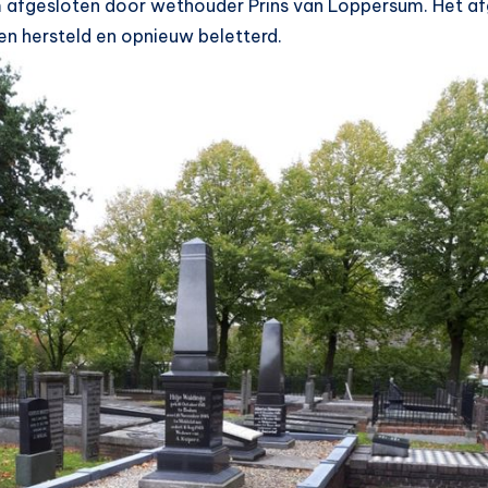
 afgesloten door wethouder Prins van Loppersum. Het afg
 hersteld en opnieuw beletterd.