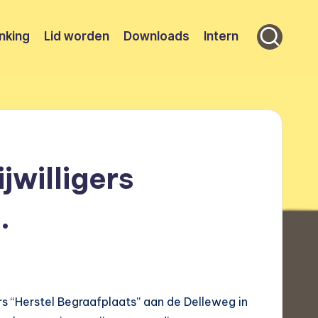
nking
Lid worden
Downloads
Intern
jwilligers
.
rs “Herstel Begraafplaats” aan de Delleweg in