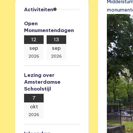
Middelstum
e
Activiteiten
monumenten
v
Open
Monumentendagen
e
12
13
r
sep
sep
e
2026
2026
n
Lezing over
i
Amsterdamse
Schoolstijl
g
7
i
okt
2026
n
g