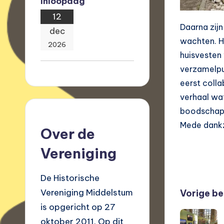
Inloopdag
12
Daarna zij
dec
wachten. H
2026
huisvesten 
verzamelpun
eerst coll
verhaal wat
boodschap 
Mede dankz
Over de
Vereniging
De Historische
Beri
Vereniging Middelstum
Vorige be
is opgericht op 27
navi
oktober 2011. Op dit