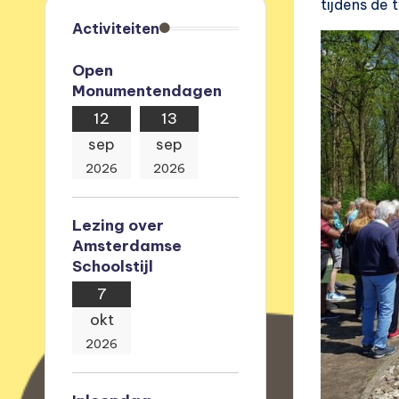
tijdens de
e
Activiteiten
v
Open
Monumentendagen
e
12
13
r
sep
sep
e
2026
2026
n
Lezing over
i
Amsterdamse
Schoolstijl
g
7
i
okt
2026
n
g