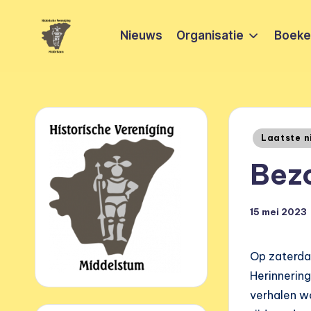
Nieuws
Organisatie
Boeken
Ga
naar
H
HVM
de
Middelstum
i
inhoud
s
Geplaatst
Laatste n
t
in
Bez
o
ri
15 mei 2023
s
Op zaterda
c
Herinnerin
h
verhalen w